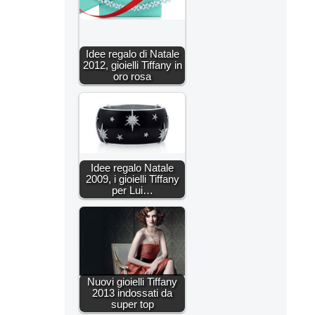
Idee regalo di Natale
2012, gioielli Tiffany in
oro rosa
Idee regalo Natale
2009, i gioielli Tiffany
per Lui…
Nuovi gioielli Tiffany
2013 indossati da
super top