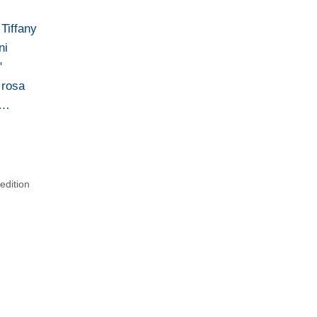
 Tiffany
ni
"
 rosa
i…
edition