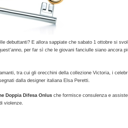
lle debuttanti? E allora sappiate che sabato 1 ottobre si svo
quest’anno, per far sì che le giovani fanciulle siano ancora pi
manti, tra cui gli orecchini della collezione Victoria, i celebr
egnati dalla designer italiana Elsa Peretti.
e Doppia Difesa Onlus
che formisce consulenza e assist
di violenze.