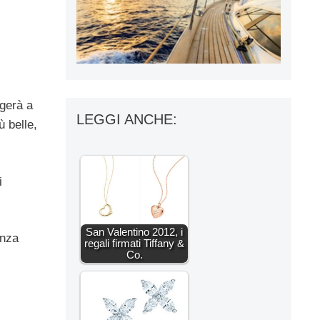
lgerà a
LEGGI ANCHE:
ù belle,
i
San Valentino 2012, i
enza
regali firmati Tiffany &
Co.