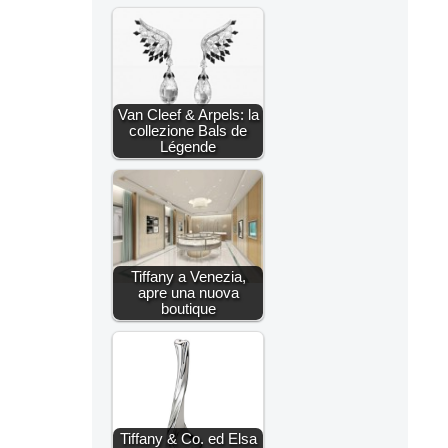
Van Cleef & Arpels: la
collezione Bals de
Légende
Tiffany a Venezia,
apre una nuova
boutique
Tiffany & Co. ed Elsa