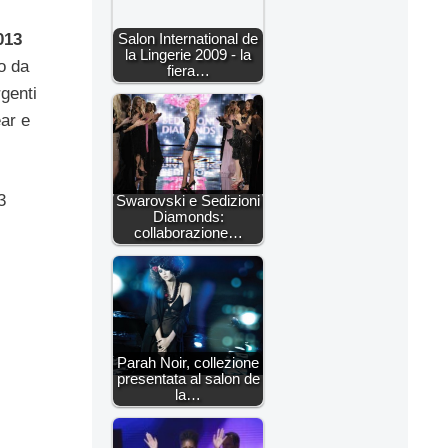
013
Salon International de
la Lingerie 2009 - la
mo da
fiera…
rgenti
ar e
3
Swarovski e Sedizioni
Diamonds:
collaborazione…
Parah Noir, collezione
presentata al salon de
la…