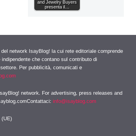
and Jewelry Buyers
presenta il…
e del network IsayBlog! la cui rete editoriale comprende
e indipendente che contano sul contributo di
 settore. Per pubblicità, comunicati e
log.com
 IsayBlog! network. For advertising, press releases and
sayblog.comContattaci
:
info@isayblog.com
y (UE)