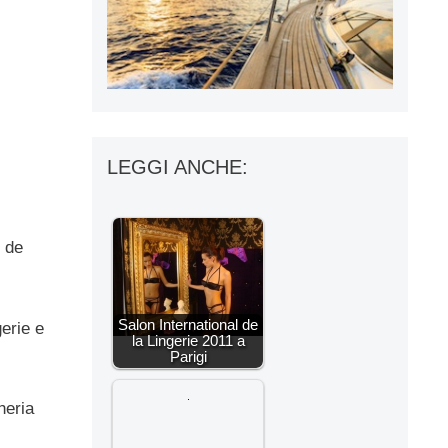
LEGGI ANCHE:
e de
Salon International de
gerie e
la Lingerie 2011 a
Parigi
heria