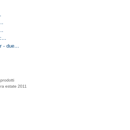
…
a…
a…
io:…
r - due…
prodotti
era estate 2011