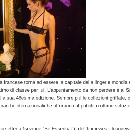
ttà francese torna ad essere la capitale della lingerie mondia
intimo di classe per lui. L’appuntamento da non perdere è al
S
alla sua 48esima edizione. Sempre più le collezioni griffate, q
marchi internazionaliche offriranno al pubblico ottime soluzio
orsetteria (sezione “Be Essential”), dell’homewear, loungew