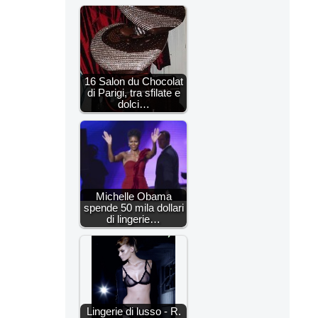
16 Salon du Chocolat
di Parigi, tra sfilate e
dolci…
Michelle Obama
spende 50 mila dollari
di lingerie…
Lingerie di lusso - R.