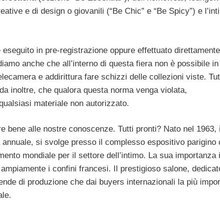
eative e di design o giovanili (“Be Chic” e “Be Spicy”) e l’in
 eseguito in pre-registrazione oppure effettuato direttamente
rdiamo anche che all’interno di questa fiera non è possibile in
ecamera e addirittura fare schizzi delle collezioni viste. Tut
icorda inoltre, che qualora questa norma venga violata,
 qualsiasi materiale non autorizzato.
 bene alle nostre conoscenze. Tutti pronti? Nato nel 1963, i
 annuale, si svolge presso il complesso espositivo parigino 
mento mondiale per il settore dell’intimo. La sua importanza 
mpiamente i confini francesi. Il prestigioso salone, dedicato
iende di produzione che dai buyers internazionali la più impo
ale.