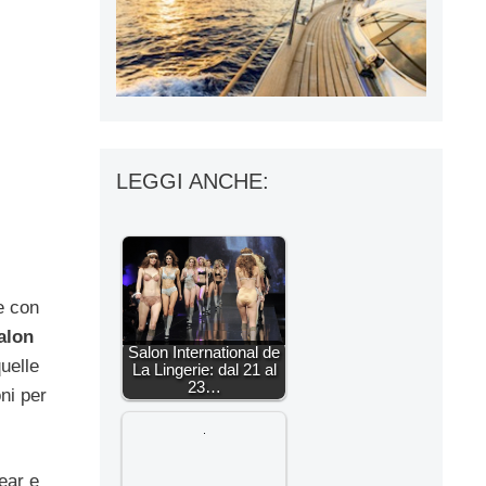
LEGGI ANCHE:
le con
alon
Salon International de
uelle
La Lingerie: dal 21 al
23…
ni per
ear e