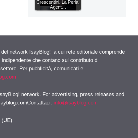
Crescentini, La Perla,
Agent…
e del network IsayBlog! la cui rete editoriale comprende
e indipendente che contano sul contributo di
 settore. Per pubblicità, comunicati e
log.com
 IsayBlog! network. For advertising, press releases and
sayblog.comContattaci
:
info@isayblog.com
y (UE)