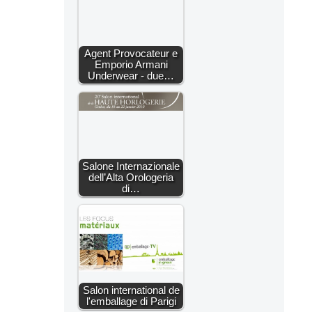
Agent Provocateur e
Emporio Armani
Underwear - due…
Salone Internazionale
dell’Alta Orologeria
di…
Salon international de
l'emballage di Parigi