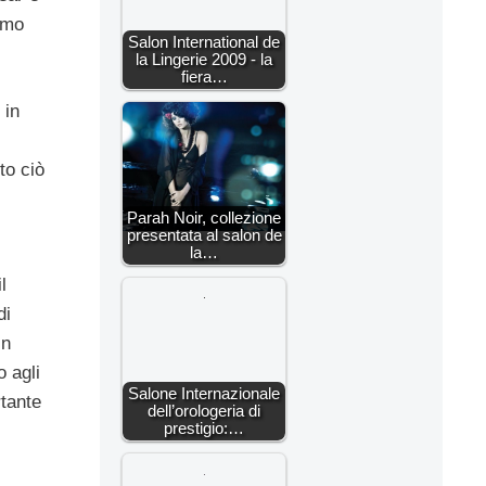
timo
Salon International de
la Lingerie 2009 - la
fiera…
 in
to ciò
Parah Noir, collezione
presentata al salon de
la…
l
di
in
 agli
Salone Internazionale
rtante
dell’orologeria di
prestigio:…