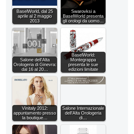
BaselWorld, dal 25
Swarovksi a
aprile al 2 maggio
BaselWorld presenta
2013
gli orologi da uomo…
BaselWorld:
Salone dell'Alta
Montegrappa
Orologeria di Ginevra:
presenta le sue
dal 16 al 20…
edizioni limitate
Vinitaly 2012:
Salone Internazionale
appuntamento presso
dell’Alta Orologeria
la boutique…
di…