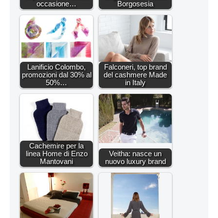
occasione…
Borgosesia
Lanificio Colombo,
Falconeri, top brand
promozioni dal 30% al
del cashmere Made
50%…
in Italy
Cachemire per la
linea Home di Enzo
Veitha: nasce un
Mantovani
nuovo luxury brand