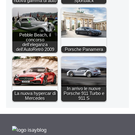
nuova gamma di auto
Sportback
Pebble Beach, il
concorso
dell'eleganza
dell'AutoRetrò 2009
Porsche Panamera
In arrivo le nuove
La nuova hypercar di
Porsche 911 Turbo e
Mercedes
911 S