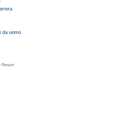
o
arrera
li da uomo
y Resort