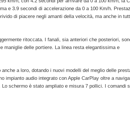
295 km/h, con 4.2 secondi per arrivare da 0 a 100 km/h, la C
ma e 3.9 secondi di accelerazione da 0 a 100 Km/h. Prestaz
ido di piacere negli amanti della velocità, ma anche in tutti
ggermente ritoccata. I fanali, sia anteriori che posteriori, son
e maniglie delle portiere. La linea resta elegantissima e
anche a loro, dotando i nuovi modelli del meglio delle prest
 impianto audio integrato con Apple CarPlay oltre a naviga
le. Lo schermo è stato ampliato e misura 7 pollici. I comandi 