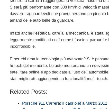
Mentre la Carrera raggiungerà la velocità massima di 
S sarà più performante con 308 km/h di velocità massi
davvero ragguardevoli che provocheranno un piccolo briv
amanti delle auto belle da guardare.
Infatti anche l’estetica, oltre alla meccanica, è stata le
leggermente modificati così come i fascioni paraurti e l
inconfondibile.
E per chi ama la tecnologia più avanzata? Si è pensato 
hi-tech del momento. Le auto monteranno un nuovissimo
satellitare online e app dedicate all’uso dell’automobi
stati migliorati aggiungendo la funzionalità multi-touch.
Related Posts:
Porsche 911 Carrera: il cabriolet a Marzo 2012