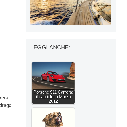
LEGGI ANCHE:
Porsche 911 Carrera:
il cabriolet a Marzo
rera
2012
drago