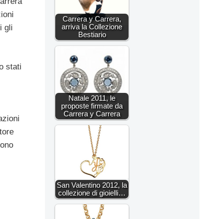
arrera
ioni
Carrera y Carrera,
arriva la Collezione
 gli
Bestiario
o stati
Natale 2011, le
proposte firmate da
Carrera y Carrera
azioni
tore
sono
San Valentino 2012, la
collezione di gioielli…