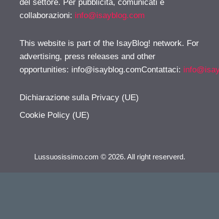
del settore. Per pubblicità, comunicati e
collaborazioni:
info@isayblog.com
This website is part of the IsayBlog! network. For
advertising, press releases and other
opportunities:
info@isayblog.comContattaci
:
info@isa
Dichiarazione sulla Privacy (UE)
Cookie Policy (UE)
Lussuosissimo.com © 2026. All right reserverd.