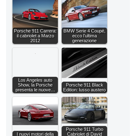
Porsche 911 Carrera:
BMW Serie 4 Coupé,
il cabriolet a Marzo
ecco l'ultima
2012
generazione
Los Angeles auto
Show, la Porsche
Porsche 911 Black
presenta le nuove…
Edition: lusso austero
Porsche 911 Turbo
I nuovi motori della
Cabriolet di David