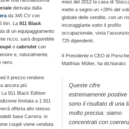
one una raffinatissima
mesi del 2012 la casa di Stocc
ciale
derivata dalla
mette a segno un +29% del vo
era
da 345 CV con
globale delle vendite, con un ri
 litri. La
911 Black
incoraggiante sotto il profilo
ata di un equipaggiamento
occupazionale, vista l’assunzio
te ricco, sarà disponibile
725 dipendenti.
oupé
o
cabriolet
con
eriore e, naturalmente,
Il Presidente e CEO di Porsch
e nero.
Matthias Müller, ha dichiarato:
 ed il prezzo rendono
Queste cifre
ra ancora più
. La 911 Black Edition
estremamente positive
edizione limitata a 1.911
sono il risultato di una l
errà offerta allo stesso
molto precisa: siamo
odelli base Carrera: in
concentrati con coeren
sione coupé viene venduta