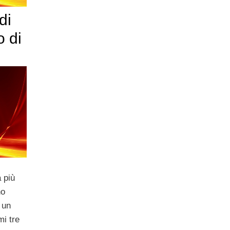
di
o di
a più
no
i un
mi tre