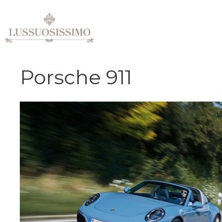
Vai
al
contenuto
Porsche 911