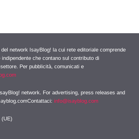
e del network IsayBlog! la cui rete editoriale comprende
e indipendente che contano sul contributo di
 settore. Per pubblicità, comunicati e
log.com
 IsayBlog! network. For advertising, press releases and
sayblog.comContattaci
:
info@isayblog.com
y (UE)