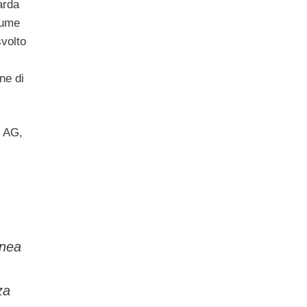
arda
lume
svolto
ne di
e AG,
inea
za