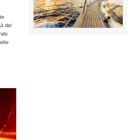
te
tà del
ndo
elle