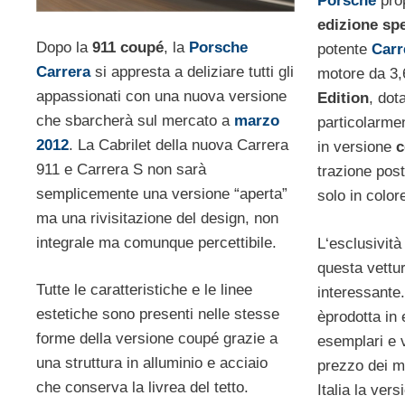
Porsche
prop
edizione spe
Dopo la
911 coupé
, la
Porsche
potente
Carr
Carrera
si appresta a deliziare tutti gli
motore da 3,6
appassionati con una nuova versione
Edition
, dot
che sbarcherà sul mercato a
marzo
particolarmen
2012
. La Cabrilet della nuova Carrera
in versione
c
911 e Carrera S non sarà
trazione post
semplicemente una versione “aperta”
solo in color
ma una rivisitazione del design, non
integrale ma comunque percettibile.
L‘esclusività
questa vettu
Tutte le caratteristiche e le linee
interessante
estetiche sono presenti nelle stesse
èprodotta in 
forme della versione coupé grazie a
esemplari e v
una struttura in alluminio e acciaio
prezzo dei m
che conserva la livrea del tetto.
Italia la ver