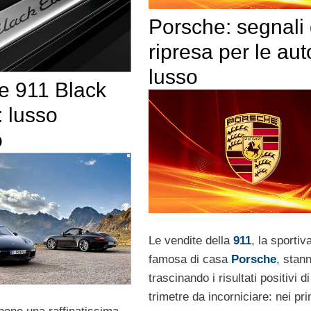
Porsche: segnali 
ripresa per le aut
lusso
e 911 Black
: lusso
o
Le vendite della
911
, la sportiv
famosa di casa
Porsche
, stan
trascinando i risultati positivi d
trimetre da incorniciare: nei pri