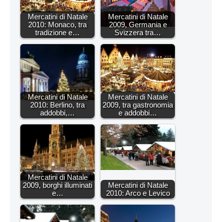
Mercatini di Natale
Mercatini di Natale
2010: Monaco, tra
2009, Germania e
tradizione e…
Svizzera tra…
Mercatini di Natale
Mercatini di Natale
2010: Berlino, tra
2009, tra gastronomia
addobbi,…
e addobbi…
Mercatini di Natale
2009, borghi illuminati
Mercatini di Natale
e…
2010: Arco e Levico