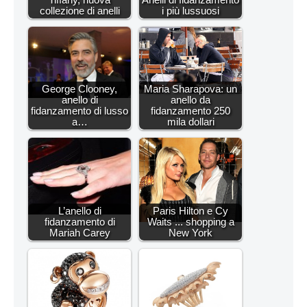
collezione di anelli
i più lussuosi
George Clooney,
Maria Sharapova: un
anello di
anello da
fidanzamento di lusso
fidanzamento 250
a…
mila dollari
L’anello di
Paris Hilton e Cy
fidanzamento di
Waits ... shopping a
Mariah Carey
New York