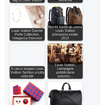
bag di Louis Vuitton
Neverfull
Novità borse da uomo
Louis Vuitton Damier
Louis Vuitton
Perle Collection,
primavera estate
l'eleganza francese
2013
Louis Vuitton,
Il casco targato Louis
campagna
Vuitton: fashion a tutta
pubblicitaria
velocità!
autunno…