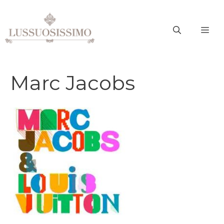
Vai
al
ME
contenuto
Marc Jacobs