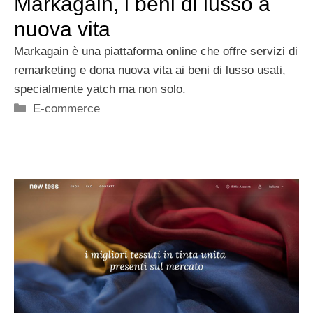
Markagain, i beni di lusso a
nuova vita
Markagain è una piattaforma online che offre servizi di
remarketing e dona nuova vita ai beni di lusso usati,
specialmente yatch ma non solo.
Categorie
E-commerce