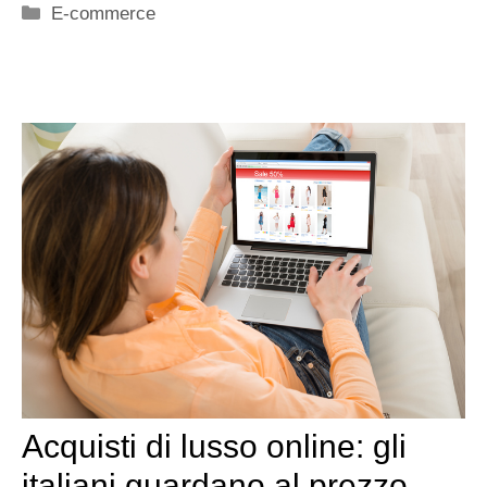
Categorie
E-commerce
Acquisti di lusso online: gli
italiani guardano al prezzo