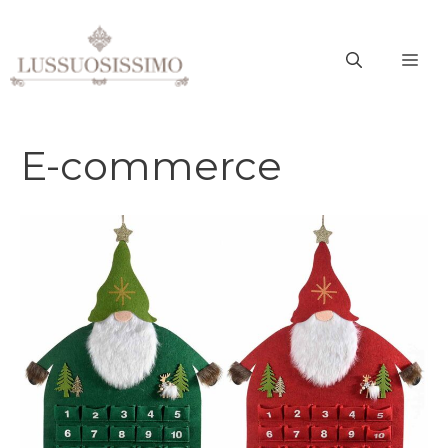
Vai
al
ME
contenuto
E-commerce