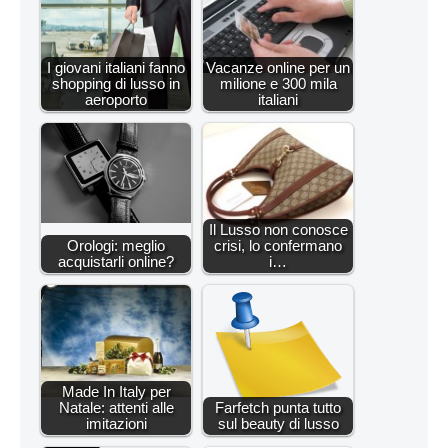
I giovani italiani fanno
Vacanze online per un
shopping di lusso in
milione e 300 mila
aeroporto
italiani
Il Lusso non conosce
Orologi: meglio
crisi, lo confermano
acquistarli online?
i…
Made In Italy per
Natale: attenti alle
Farfetch punta tutto
imitazioni
sul beauty di lusso