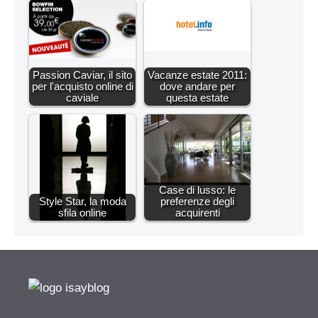
Passion Caviar, il sito
Vacanze estate 2011:
per l'acquisto online di
dove andare per
caviale
questa estate
Case di lusso: le
Style Star, la moda
preferenze degli
sfila online
acquirenti