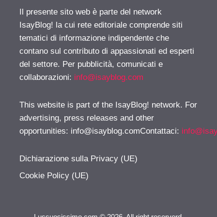
Il presente sito web è parte del network
IsayBlog! la cui rete editoriale comprende siti
tematici di informazione indipendente che
contano sul contributo di appassionati ed esperti
del settore. Per pubblicità, comunicati e
collaborazioni:
info@isayblog.com
This website is part of the IsayBlog! network. For
advertising, press releases and other
opportunities:
info@isayblog.comContattaci
:
info@isa
Dichiarazione sulla Privacy (UE)
Cookie Policy (UE)
Lussuosissimo.com © 2026. All right reserverd.