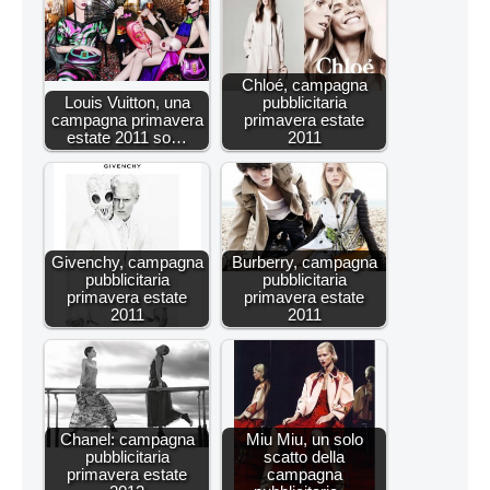
Chloé, campagna
Louis Vuitton, una
pubblicitaria
campagna primavera
primavera estate
estate 2011 so…
2011
Givenchy, campagna
Burberry, campagna
pubblicitaria
pubblicitaria
primavera estate
primavera estate
2011
2011
Chanel: campagna
Miu Miu, un solo
pubblicitaria
scatto della
primavera estate
campagna