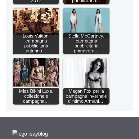
2012
pubblicitaria…
Louis Vuitton,
Stella McCartney,
campagna
campagna
pubblicitaria
pubblicitaria
autunno…
primavera…
Miss Bikini Luxe,
Megan Fox per la
collezione e
campagna invernale
campagna…
d'intimo Armani,…