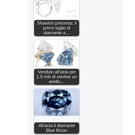
Shawish presenta: il
primo taglio di
diamante a…
Venduto all'asta per
1.9 mln di sterline un
anello…
All’asta il diamante
Blue Moon