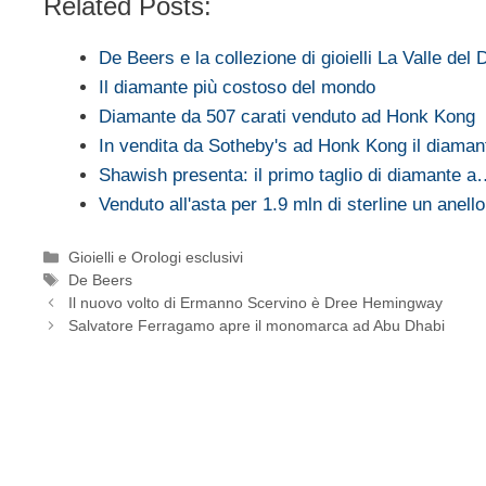
Related Posts:
De Beers e la collezione di gioielli La Valle del
Il diamante più costoso del mondo
Diamante da 507 carati venduto ad Honk Kong
In vendita da Sotheby's ad Honk Kong il diama
Shawish presenta: il primo taglio di diamante 
Venduto all'asta per 1.9 mln di sterline un anel
Categorie
Gioielli e Orologi esclusivi
Tag
De Beers
Il nuovo volto di Ermanno Scervino è Dree Hemingway
Salvatore Ferragamo apre il monomarca ad Abu Dhabi