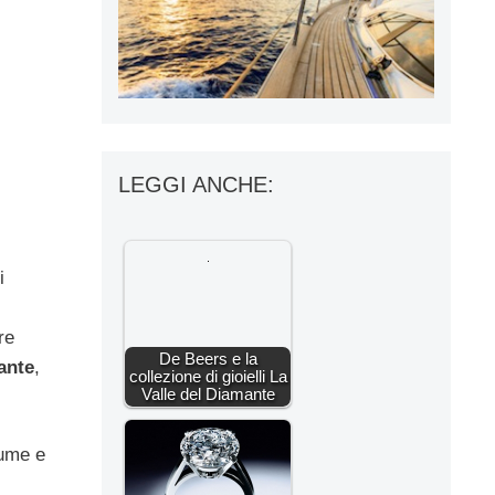
LEGGI ANCHE:
i
re
De Beers e la
ante
,
collezione di gioielli La
Valle del Diamante
iume e