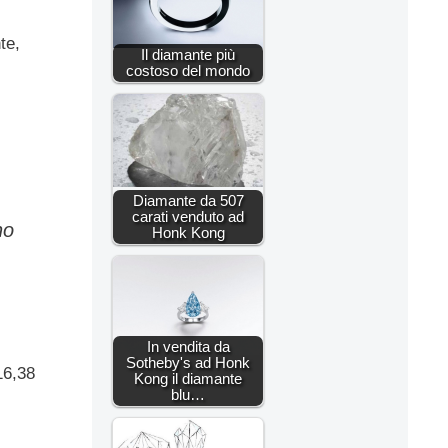
te,
Il diamante più
costoso del mondo
Diamante da 507
carati venduto ad
no
Honk Kong
In vendita da
Sotheby's ad Honk
16,38
Kong il diamante
blu…