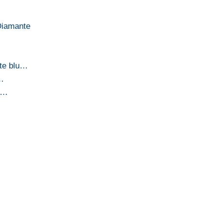
 Diamante
nte blu…
a…
lo…