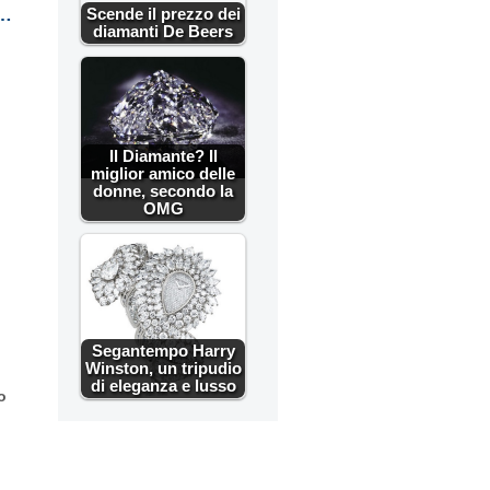
a…
Scende il prezzo dei
diamanti De Beers
Il Diamante? Il
miglior amico delle
donne, secondo la
OMG
Segantempo Harry
Winston, un tripudio
di eleganza e lusso
o