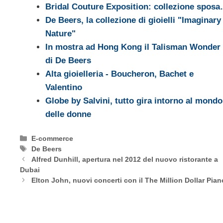
Bridal Couture Exposition: collezione spos
De Beers, la collezione di gioielli "Imaginary
Nature"
In mostra ad Hong Kong il Talisman Wonder
di De Beers
Alta gioielleria - Boucheron, Bachet e
Valentino
Globe by Salvini, tutto gira intorno al mondo
delle donne
Categorie
E-commerce
Tag
De Beers
Alfred Dunhill, apertura nel 2012 del nuovo ristorante a
Dubai
Elton John, nuovi concerti con il The Million Dollar Pian