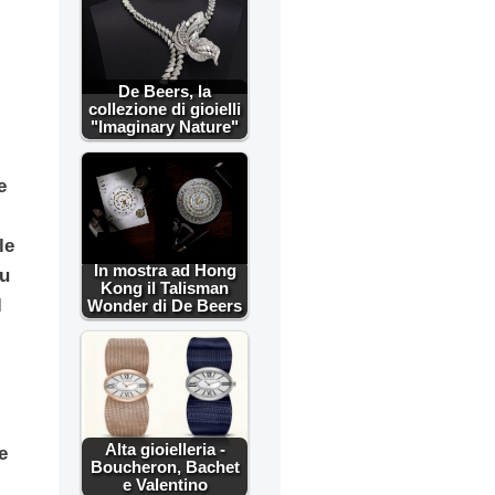
De Beers, la
i
collezione di gioielli
"Imaginary Nature"
e
le
In mostra ad Hong
su
Kong il Talisman
l
Wonder di De Beers
Alta gioielleria -
e
Boucheron, Bachet
e Valentino