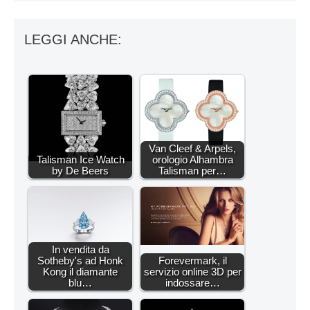
LEGGI ANCHE:
Van Cleef & Arpels,
Talisman Ice Watch
orologio Alhambra
by De Beers
Talisman per…
In vendita da
Sotheby's ad Honk
Forevermark, il
Kong il diamante
servizio online 3D per
blu…
indossare…