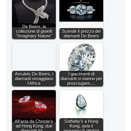
De Beers, la
collezione di gioielli
Scende il prezzo dei
"Imaginary Nature"
diamanti De Beers
Amulets De Beers, i
I giacimenti di
diamanti omaggiano
diamanti si stanno per
l'Africa
prosciugare,…
All'asta da Christie’s
Sotheby’s a Hong
ad Hong Kong, due
Kong, asta il
diamanti da…
prossimo 5 ottobre