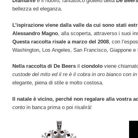
Diamante
è il nuovo, fantastico gioiello della
De Beer
bellezza ed eleganza.
L’ispirazione viene dalla valle da cui sono stati est
Alessandro Magno
, alla scoperta, attraverso i suoi i
Questa raccolta risale a marzo del 2008
, con l’espo
Washington, Los Angeles, San Francisco, Giappone e 
Nella raccolta di De Beers
il
ciondolo
viene chiamat
custode del mito ed il re è il cobra in oro bianco con 
elegante, piena di stile e molto costosa.
Il natale è vicino, perché non regalare alla vostra a
conto in banca prima o poi risalirà!