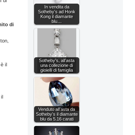
i di
In vendita da
Sotheby's ad Honk
Kong il diamante
blu…
mito di
ton,
Sotheby’s, all'asta
è il
una collezione di
gioielli di famiglia
il
Venduto all'asta da
Sotheby's il diamante
blu da 5.16 carati