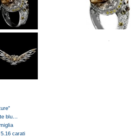
ture"
nte blu…
amiglia
 5.16 carati