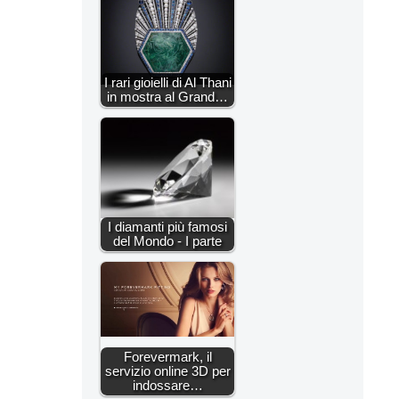
I rari gioielli di Al Thani
in mostra al Grand…
I diamanti più famosi
del Mondo - I parte
Forevermark, il
servizio online 3D per
indossare…