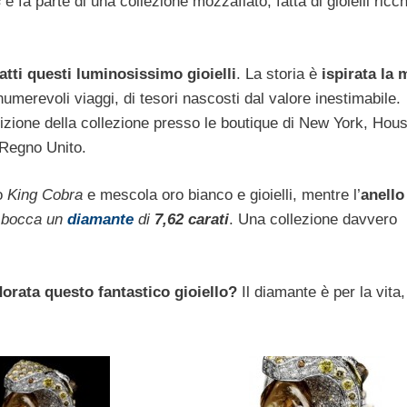
s
e fa parte di una collezione mozzafiato, fatta di gioielli ricch
ratti questi luminosissimo gioielli
. La storia è
ispirata la 
nnumerevoli viaggi, di tesori nascosti dal valore inestimabile.
sizione della collezione presso le boutique di New York, Hous
Regno Unito.
o
King Cobra
e mescola oro bianco e gioielli, mentre l’
anello
in bocca un
diamante
di
7,62 carati
. Una collezione davvero
dorata questo fantastico gioiello?
Il diamante è per la vita, 