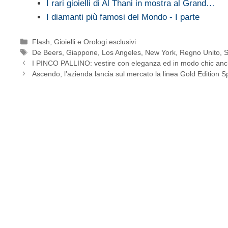
I rari gioielli di Al Thani in mostra al Grand…
I diamanti più famosi del Mondo - I parte
Categorie
Flash
,
Gioielli e Orologi esclusivi
Tag
De Beers
,
Giappone
,
Los Angeles
,
New York
,
Regno Unito
,
S
I PINCO PALLINO: vestire con eleganza ed in modo chic anc
Ascendo, l’azienda lancia sul mercato la linea Gold Edition 