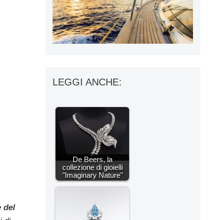
LEGGI ANCHE:
De Beers, la
collezione di gioielli
"Imaginary Nature"
e del