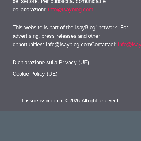
del settore. Per pubblicità, comunicati e
collaborazioni:
info@isayblog.com
This website is part of the IsayBlog! network. For
advertising, press releases and other
opportunities:
info@isayblog.comContattaci
:
info@isa
Dichiarazione sulla Privacy (UE)
Cookie Policy (UE)
Lussuosissimo.com © 2026. All right reserverd.