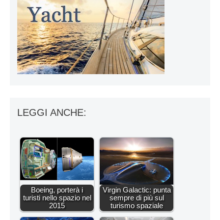
LEGGI ANCHE:
Boeing, porterà i
Virgin Galactic: punta
turisti nello spazio nel
sempre di più sul
2015
turismo spaziale