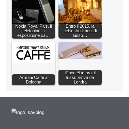
Nokia Royal Plus, il
Entro il 2015, la
telefonino in
richiesta di beni di
esposizione da…
lusso…
iPhone5 in oro: il
Armani Caffè a
lusso arriva da
Bologna
Londra