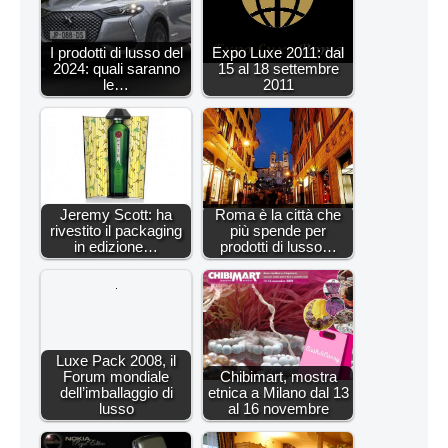
I prodotti di lusso del
Expo Luxe 2011: dal
2024: quali saranno
15 al 18 settembre
le…
2011
Jeremy Scott: ha
Roma è la città che
rivestito il packaging
più spende per
in edizione…
prodotti di lusso…
Luxe Pack 2008, il
Forum mondiale
Chibimart, mostra
dell’imballaggio di
etnica a Milano dal 13
lusso
al 16 novembre