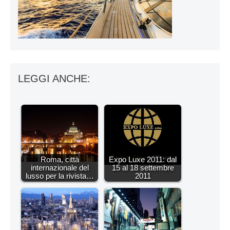
LEGGI ANCHE:
Roma, città
Expo Luxe 2011: dal
internazionale del
15 al 18 settembre
lusso per la rivista…
2011