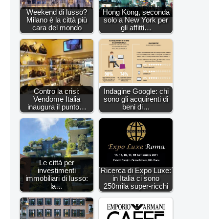
Weekend di lusso?
Hong Kong, seconda
Milano è la città più
solo a New York per
cara del mondo
gli affitti…
Contro la crisi:
Indagine Google: chi
Vendome Italia
sono gli acquirenti di
inaugura il punto…
beni di…
Le città per
investimenti
Ricerca di Expo Luxe:
immobiliari di lusso:
in Italia ci sono
la…
250mila super-ricchi