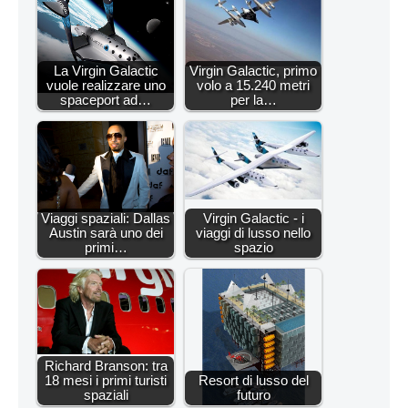
La Virgin Galactic
Virgin Galactic, primo
vuole realizzare uno
volo a 15.240 metri
spaceport ad…
per la…
Viaggi spaziali: Dallas
Virgin Galactic - i
Austin sarà uno dei
viaggi di lusso nello
primi…
spazio
Richard Branson: tra
18 mesi i primi turisti
Resort di lusso del
spaziali
futuro