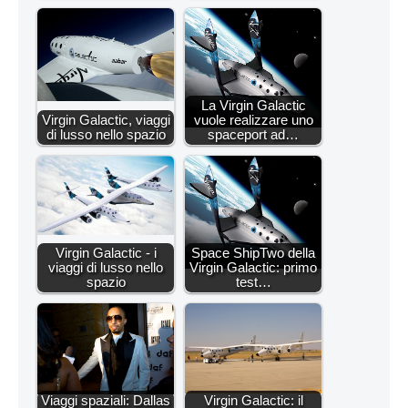
La Virgin Galactic
Virgin Galactic, viaggi
vuole realizzare uno
di lusso nello spazio
spaceport ad…
Virgin Galactic - i
Space ShipTwo della
viaggi di lusso nello
Virgin Galactic: primo
spazio
test…
Viaggi spaziali: Dallas
Virgin Galactic: il