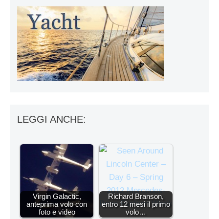
LEGGI ANCHE:
Virgin Galactic,
Richard Branson,
anteprima volo con
entro 12 mesi il primo
foto e video
volo…