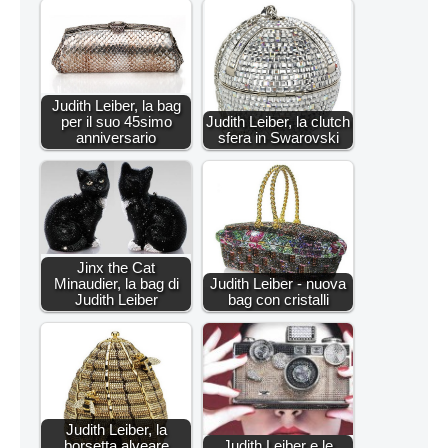
Judith Leiber, la bag
per il suo 45simo
Judith Leiber, la clutch
anniversario
sfera in Swarovski
Jinx the Cat
Minaudier, la bag di
Judith Leiber - nuova
Judith Leiber
bag con cristalli
Judith Leiber, la
borsetta alveare
Judith Leiber e le