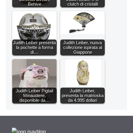
Behive
clutch di cristalli
Judith Leiber presenta
Judith Leiber, nuova
la pochette a forma
collezione ispirata al
di…
Giappone
Judith Leiber Pigtail
Judith Leiber,
Minaudiere,
presenta la matrioska
disponibile da…
da 4.995 dollari