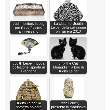
Judith Leiber, la bag
La clutch di Judith
per il suo 45simo
Leiber della collezione
anniversario
primavera 2010
Judith Leiber, nuova
Jinx the Cat
collezione ispirata al
Minaudier, la bag di
Giappone
Judith Leiber
Judith Leiber, la
Judith Leiber,
borsetta alveare
presenta la matrioska