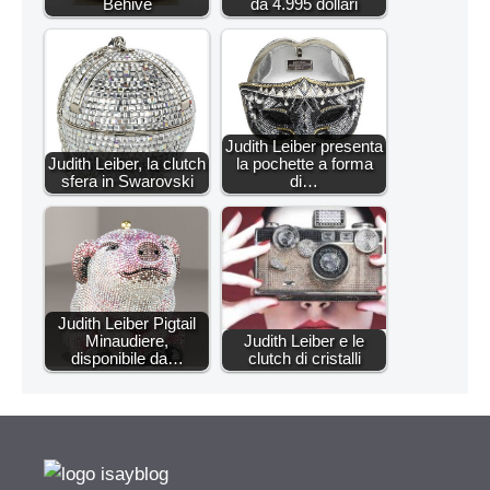
Behive
da 4.995 dollari
Judith Leiber presenta
Judith Leiber, la clutch
la pochette a forma
sfera in Swarovski
di…
Judith Leiber Pigtail
Minaudiere,
Judith Leiber e le
disponibile da…
clutch di cristalli