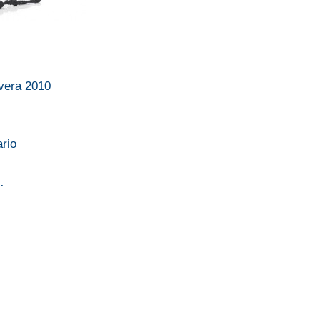
avera 2010
ario
…