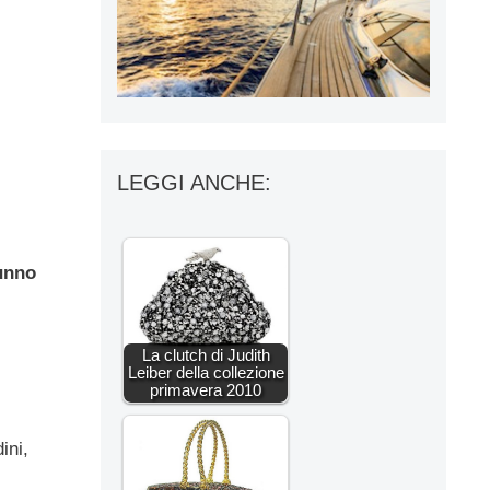
LEGGI ANCHE:
tunno
La clutch di Judith
Leiber della collezione
primavera 2010
ini,