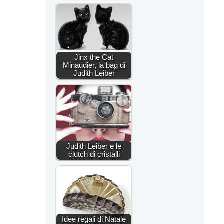
Jinx the Cat
Minaudier, la bag di
Judith Leiber
Judith Leiber e le
clutch di cristalli
Idee regali di Natale