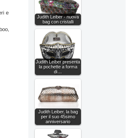
ri e
Judith Leiber - nuova
bag con cristalli
mboo,
Judith Leiber presenta
la pochette a forma
di…
Judith Leiber, la bag
per il suo 45simo
anniversario