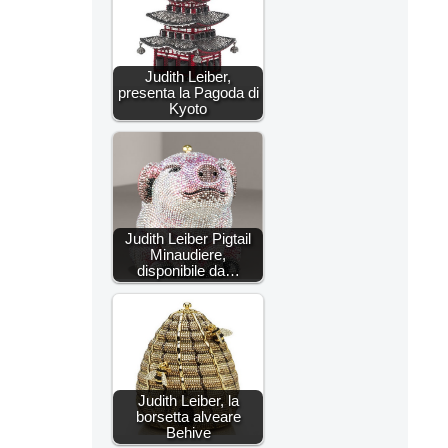
Judith Leiber,
presenta la Pagoda di
Kyoto
Judith Leiber Pigtail
Minaudiere,
disponibile da…
Judith Leiber, la
borsetta alveare
Behive