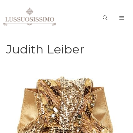
Vai
al
ME
contenuto
Judith Leiber