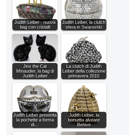
Judith Leiber - nuova
Judith Leiber, la clutch
bag con cristalli
sfera in Swarovski
Jinx the Cat
La clutch di Judith
Minaudier, la bag di
Leiber della collezione
Judith Leiber
primavera 2010
Judith Leiber presenta
Judith Leiber, la
la pochette a forma
borsetta alveare
di…
Behive