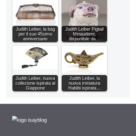
Judith Leiber, la bag
Judith Leiber Pigtail
per il suo 45simo
Minaudiere,
anniversario
disponibile da…
Judith Leiber, nuova
Judith Leiber, la
collezione ispirata al
nuova miniatura
Giappone
Habibi ispirata…