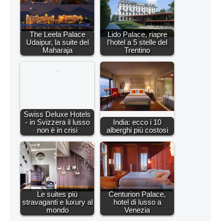
The Leela Palace
Lido Palace, riapre
Udaipur, la suite del
l'hotel a 5 stelle del
Maharaja
Trentino
Swiss Deluxe Hotels
- in Svizzera il lusso
India: ecco i 10
non è in crisi
alberghi più costosi
Le suites più
Centurion Palace,
stravaganti e luxury al
hotel di lusso a
mondo
Venezia