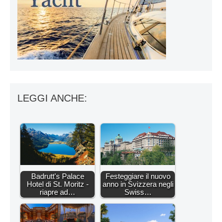
LEGGI ANCHE:
Badrutt's Palace
Festeggiare il nuovo
Hotel di St. Moritz -
anno in Svizzera negli
riapre ad…
Swiss…