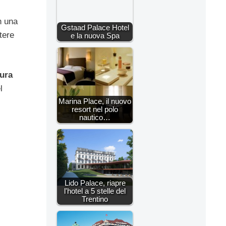
n una
Gstaad Palace Hotel
tere
e la nuova Spa
cura
l
Marina Place, il nuovo
resort nel polo
nautico…
Lido Palace, riapre
l'hotel a 5 stelle del
Trentino