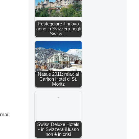
Festeggiare il nuovo
anno in Svizzera negli
Swiss…
Natale 2011: relax al
Carlton Hotel di St.
Moritz
-mail
Swiss Deluxe Hotels
- in Svizzera il lusso
non è in crisi