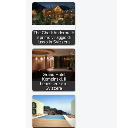
The Chedi Andermatt:
il primo villaggio di
lusso in Svizzera
Grand Hotel
Kempinski, il
benessere è in
Svizzera