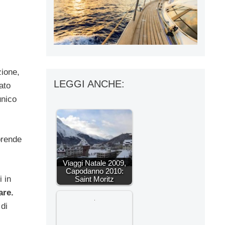
zione,
LEGGI ANCHE:
ato
unico
prende
Viaggi Natale 2009,
Capodanno 2010:
i in
Saint Moritz
are.
 di