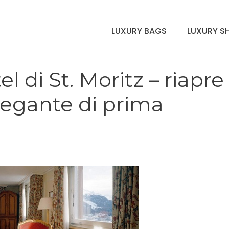
LUXURY BAGS
LUXURY S
l di St. Moritz – riapre
legante di prima