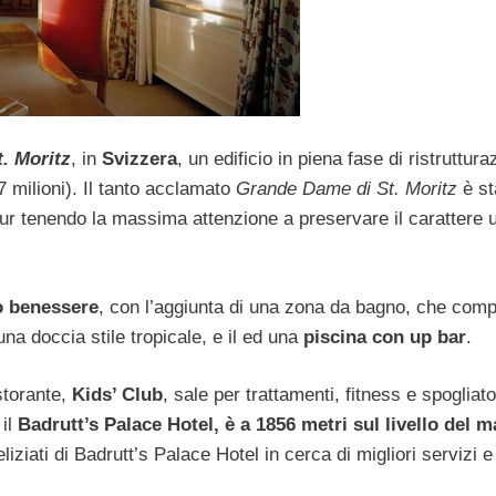
t. Moritz
, in
Svizzera
, un edificio in piena fase di ristruttura
 milioni). Il tanto acclamato
Grande Dame di St. Moritz
è st
r tenendo la massima attenzione a preservare il carattere 
o benessere
, con l’aggiunta di una zona da bagno, che com
 una doccia stile tropicale, e il ed una
piscina con up bar
.
storante,
Kids’ Club
, sale per trattamenti, fitness e spogliato
 il
Badrutt’s Palace Hotel, è a 1856 metri sul livello del m
liziati di Badrutt’s Palace Hotel in cerca di migliori servizi e