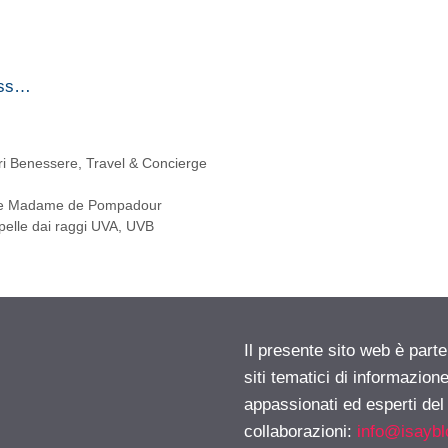
iss…
ri Benessere
,
Travel & Concierge
ivere Madame de Pompadour
pelle dai raggi UVA, UVB
Il presente sito web è part
siti tematici di informazion
appassionati ed esperti del
collaborazioni:
info@isayb