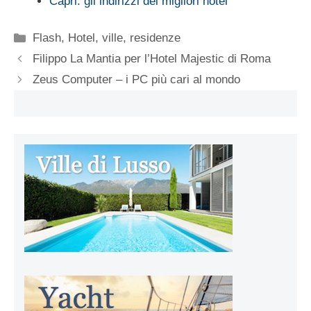
Capri: gli indirizzi dei migliori hotel
Categorie
Flash
,
Hotel, ville, residenze
Filippo La Mantia per l’Hotel Majestic di Roma
Zeus Computer – i PC più cari al mondo