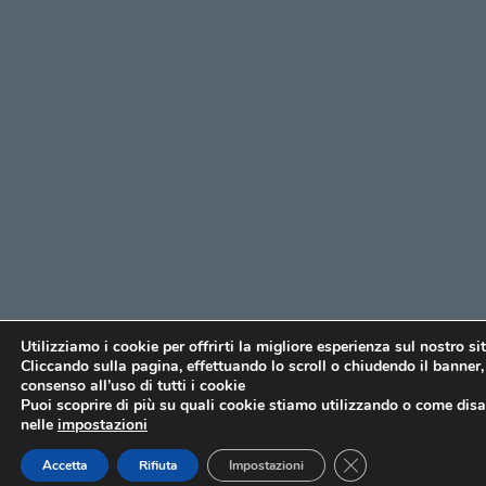
Utilizziamo i cookie per offrirti la migliore esperienza sul nostro si
Cliccando sulla pagina, effettuando lo scroll o chiudendo il banner, 
consenso all’uso di tutti i cookie
Puoi scoprire di più su quali cookie stiamo utilizzando o come disat
nelle
impostazioni
CLOSE GDPR COO
Accetta
Rifiuta
Impostazioni