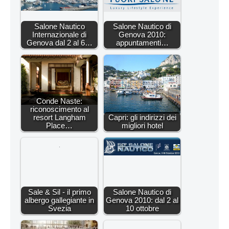
Salone Nautico
Salone Nautico di
Internazionale di
Genova 2010:
Genova dal 2 al 6…
appuntamenti…
Conde Naste:
riconoscimento al
resort Langham
Capri: gli indirizzi dei
Place…
migliori hotel
Sale & Sil - il primo
Salone Nautico di
albergo gallegiante in
Genova 2010: dal 2 al
Svezia
10 ottobre