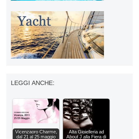
LEGGI ANCHE:
Vicenzaoro Charme,
Alta Gioielleria ad
dal 21 al 25 maggio
About J alla Fiera di