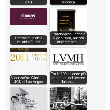
2011
Vicenza
Ermenegildo Zegna e
Damas e i gioielli
Rigo Vision, ancora
italiani a Dubai
insieme per…
Tra le 100 aziende più
VicenzaOro Choice al
importanti del settore
JCK di Las Vegas
lusso…