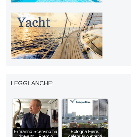
LEGGI ANCHE:
Ermanno Scervino ha
Bologna Fiere:
ricevuto il Premio
calendario eventi