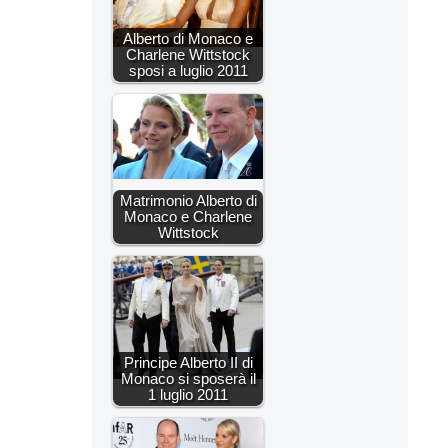
Alberto di Monaco e
Charlene Wittstock
sposi a luglio 2011
Matrimonio Alberto di
Monaco e Charlene
Wittstock
Principe Alberto II di
Monaco si sposerà il
1 luglio 2011