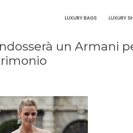
LUXURY BAGS
LUXURY S
indosserà un Armani p
trimonio