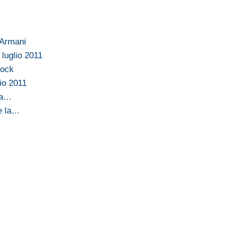
 Armani
luglio 2011
tock
lio 2011
sta…
 e la…