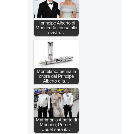
Il principe Alberto di
Monaco fa causa alla
rivista…
Montblanc: penna in
onore del Principe
Alberto e la…
Matrimonio Alberto di
Monaco, Perrier-
Jouët sarà il…