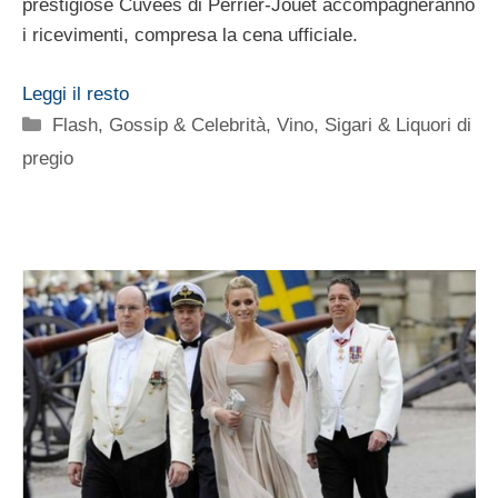
prestigiose Cuvées di Perrier-Jouët accompagneranno
i ricevimenti, compresa la cena ufficiale.
Leggi il resto
Categorie
Flash
,
Gossip & Celebrità
,
Vino, Sigari & Liquori di
pregio