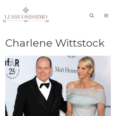
Vai
al
ME
contenuto
Charlene Wittstock