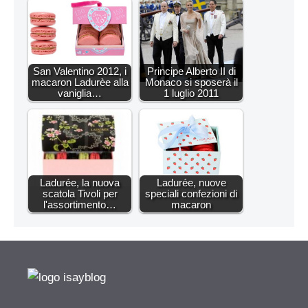
San Valentino 2012, i
Principe Alberto II di
macaron Ladurèe alla
Monaco si sposerà il
vaniglia…
1 luglio 2011
Ladurée, la nuova
Ladurée, nuove
scatola Tivoli per
speciali confezioni di
l'assortimento…
macaron