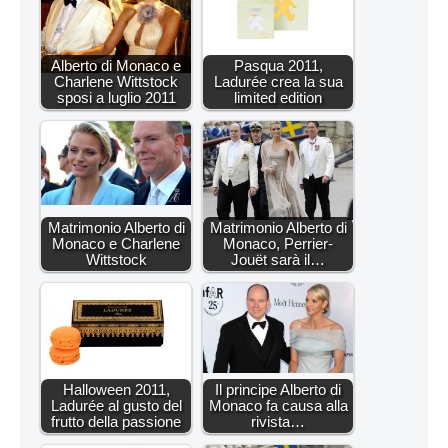
Alberto di Monaco e
Pasqua 2011,
Charlene Wittstock
Ladurée crea la sua
sposi a luglio 2011
limited edition
Matrimonio Alberto di
Matrimonio Alberto di
Monaco e Charlene
Monaco, Perrier-
Wittstock
Jouët sarà il…
Halloween 2011,
Il principe Alberto di
Ladurée al gusto del
Monaco fa causa alla
frutto della passione
rivista…