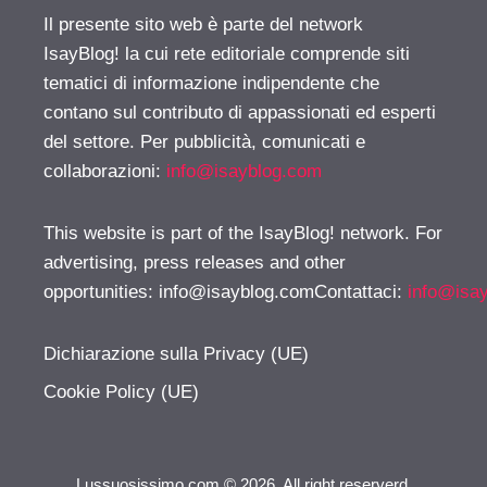
Il presente sito web è parte del network
IsayBlog! la cui rete editoriale comprende siti
tematici di informazione indipendente che
contano sul contributo di appassionati ed esperti
del settore. Per pubblicità, comunicati e
collaborazioni:
info@isayblog.com
This website is part of the IsayBlog! network. For
advertising, press releases and other
opportunities:
info@isayblog.comContattaci
:
info@isa
Dichiarazione sulla Privacy (UE)
Cookie Policy (UE)
Lussuosissimo.com © 2026. All right reserverd.