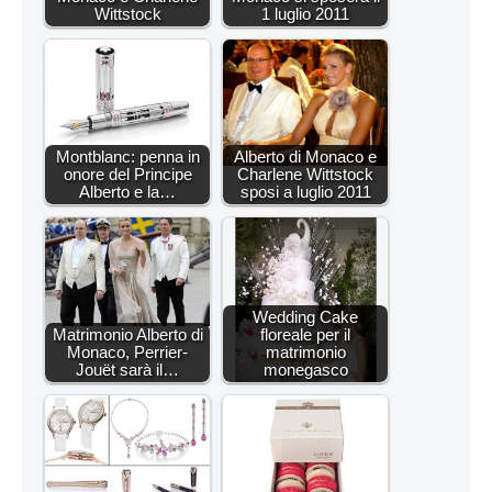
Wittstock
1 luglio 2011
Montblanc: penna in
Alberto di Monaco e
onore del Principe
Charlene Wittstock
Alberto e la…
sposi a luglio 2011
Wedding Cake
Matrimonio Alberto di
floreale per il
Monaco, Perrier-
matrimonio
Jouët sarà il…
monegasco