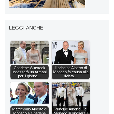
LEGGI ANCHE:
Charlene Wittstock
Il principe Alberto di
indosserà un Armani
Monaco fa causa alla
per il giorno…
rivista…
Matrimonio Alberto di
Principe Alberto II di
Monaco e Charlene
Monaco si sposerà il