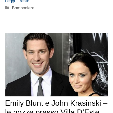
Leggi il resto
Categorie
Bomboniere
Emily Blunt e John Krasinski –
le nozze presso Villa D’Este