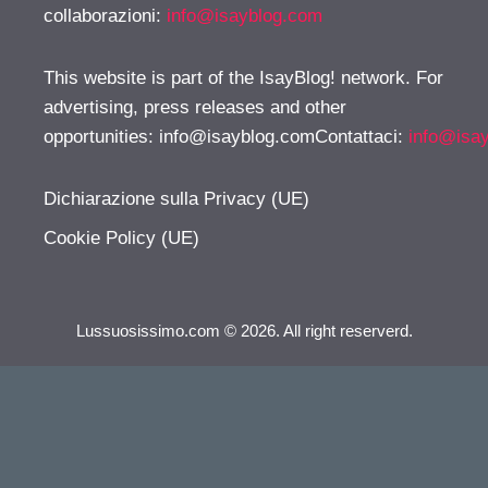
collaborazioni:
info@isayblog.com
This website is part of the IsayBlog! network. For
advertising, press releases and other
opportunities:
info@isayblog.comContattaci
:
info@isa
Dichiarazione sulla Privacy (UE)
Cookie Policy (UE)
Lussuosissimo.com © 2026. All right reserverd.