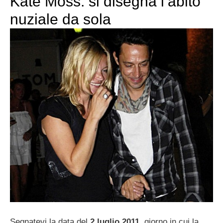
Kate Moss: si disegna l’abito
nuziale da sola
Segnatevi la data del
2 luglio 2011
, giorno in cui la