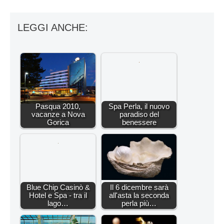
LEGGI ANCHE:
Pasqua 2010,
Spa Perla, il nuovo
vacanze a Nova
paradiso del
Gorica
benessere
Blue Chip Casinò &
Il 6 dicembre sarà
Hotel e Spa - tra il
all'asta la seconda
lago…
perla più…