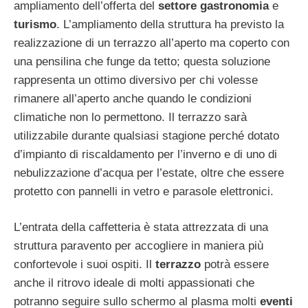
ampliamento dell’offerta del
settore gastronomia
e
turismo
. L’ampliamento della struttura ha previsto la
realizzazione di un terrazzo all’aperto ma coperto con
una pensilina che funge da tetto; questa soluzione
rappresenta un ottimo diversivo per chi volesse
rimanere all’aperto anche quando le condizioni
climatiche non lo permettono. Il terrazzo sarà
utilizzabile durante qualsiasi stagione perché dotato
d’impianto di riscaldamento per l’inverno e di uno di
nebulizzazione d’acqua per l’estate, oltre che essere
protetto con pannelli in vetro e parasole elettronici.
L’entrata della caffetteria è stata attrezzata di una
struttura paravento per accogliere in maniera più
confortevole i suoi ospiti. Il
terrazzo
potrà essere
anche il ritrovo ideale di molti appassionati che
potranno seguire sullo schermo al plasma molti
eventi