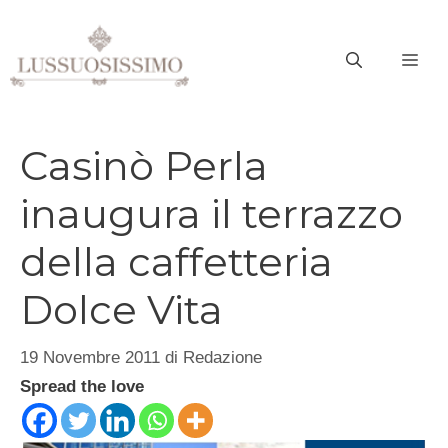
Vai
al
ME
contenuto
Casinò Perla
inaugura il terrazzo
della caffetteria
Dolce Vita
19 Novembre 2011
di
Redazione
Spread the love