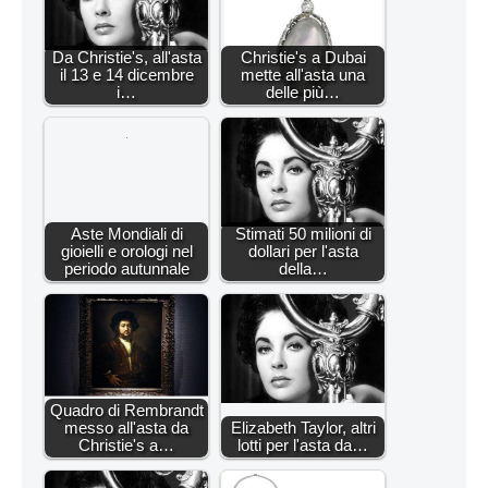
Da Christie's, all'asta
Christie's a Dubai
il 13 e 14 dicembre
mette all'asta una
i…
delle più…
Aste Mondiali di
Stimati 50 milioni di
gioielli e orologi nel
dollari per l'asta
periodo autunnale
della…
Quadro di Rembrandt
messo all'asta da
Elizabeth Taylor, altri
Christie's a…
lotti per l'asta da…