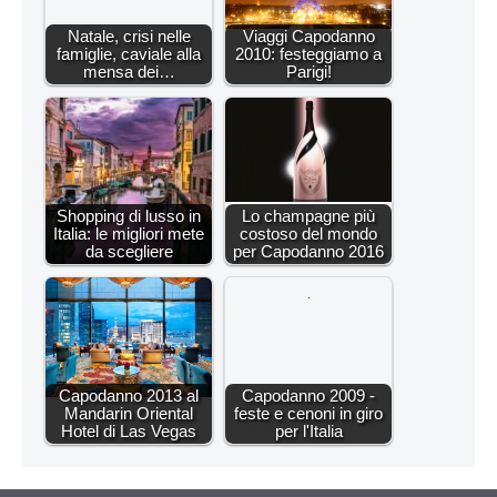
Natale, crisi nelle
Viaggi Capodanno
famiglie, caviale alla
2010: festeggiamo a
mensa dei…
Parigi!
Shopping di lusso in
Lo champagne più
Italia: le migliori mete
costoso del mondo
da scegliere
per Capodanno 2016
Capodanno 2013 al
Capodanno 2009 -
Mandarin Oriental
feste e cenoni in giro
Hotel di Las Vegas
per l'Italia