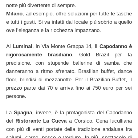
notte più divertente di sempre.
Milano
, ad esempio, offre soluzioni per tutte le tasche
e tutti i gusti. Si va infatti dal locale più sobrio a quello
ove l’eleganza e la ricchezza impazzano.
Al
Luminal
, in Via Monte Grappa 14,
il Capodanno è
rigorosamente brasiliano
, Gold Brazil per la
precisione, con stupende ballerine di samba che
danzeranno a ritmo sfrenato. Brasilian buffet, dance
floor, brindisi di mezzanotte. Per il Brazilian Buffet, il
prezzo parte dai 70 e arriva fino ai 750 euro per sei
persone.
La
Spagna
, invece, è la protagonista del Capodanno
del
Ristorante La Cueva
a Corsico. Cena luculliana
con più di venti portate della tradizione andalusa fra
salumi, carne, pesce e verdure. In più, spettacolo di