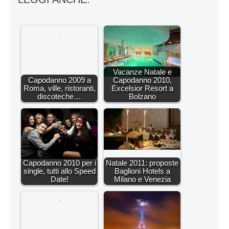
Vacanze Natale e
Capodanno 2009 a
Capodanno 2010,
Roma, ville, ristoranti,
Excelsior Resort a
discoteche…
Bolzano
Capodanno 2010 per i
Natale 2011: proposte
single, tutti allo Speed
Baglioni Hotels a
Date!
Milano e Venezia