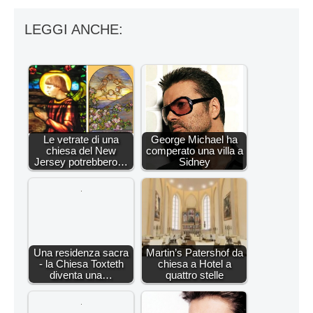
LEGGI ANCHE:
Le vetrate di una
George Michael ha
chiesa del New
comperato una villa a
Jersey potrebbero…
Sidney
Una residenza sacra
Martin’s Patershof da
- la Chiesa Toxteth
chiesa a Hotel a
diventa una…
quattro stelle