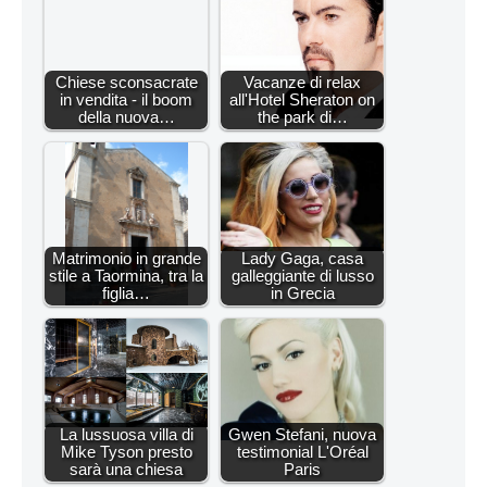
Chiese sconsacrate
Vacanze di relax
in vendita - il boom
all'Hotel Sheraton on
della nuova…
the park di…
Matrimonio in grande
Lady Gaga, casa
stile a Taormina, tra la
galleggiante di lusso
figlia…
in Grecia
La lussuosa villa di
Gwen Stefani, nuova
Mike Tyson presto
testimonial L'Oréal
sarà una chiesa
Paris