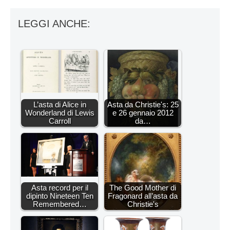
LEGGI ANCHE:
L’asta di Alice in
Asta da Christie's: 25
Wonderland di Lewis
e 26 gennaio 2012
Carroll
da…
Asta record per il
The Good Mother di
dipinto Nineteen Ten
Fragonard all’asta da
Remembered…
Christie's