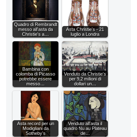
Quadro di Rembrandt
messo all'asta da
Asta Christie's - 21
Christie's a…
luglio a Londra
Bambina con
colomba di Picasso
Venduto da Christie's
potrebbe essere
per 9,2 milioni di
messo…
dollari un…
Asta record per un
Venduto all'asta il
Modigliani da
quadro Nu au Plateau
Sotheby's
de…