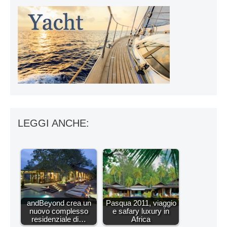
LEGGI ANCHE:
andBeyond crea un
Pasqua 2011, viaggio
nuovo complesso
e safary luxury in
residenziale di…
Africa