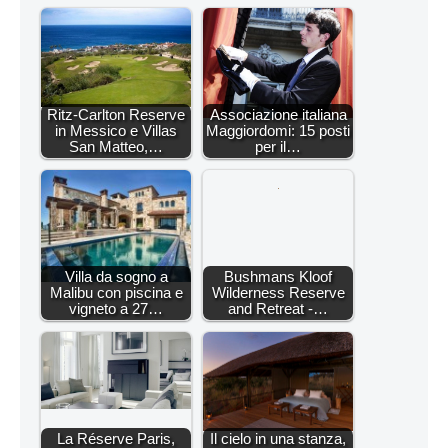
Ritz-Carlton Reserve
Associazione italiana
in Messico e Villas
Maggiordomi: 15 posti
San Matteo,…
per il…
Villa da sogno a
Bushmans Kloof
Malibu con piscina e
Wilderness Reserve
vigneto a 27…
and Retreat -…
La Réserve Paris,
Il cielo in una stanza,