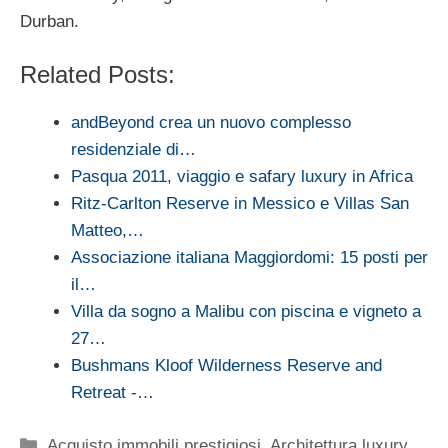
Durban.
Related Posts:
andBeyond crea un nuovo complesso
residenziale di…
Pasqua 2011, viaggio e safary luxury in Africa
Ritz-Carlton Reserve in Messico e Villas San
Matteo,…
Associazione italiana Maggiordomi: 15 posti per
il…
Villa da sogno a Malibu con piscina e vigneto a
27…
Bushmans Kloof Wilderness Reserve and
Retreat -…
Categorie
Acquisto immobili prestigiosi
,
Architettura luxury
,