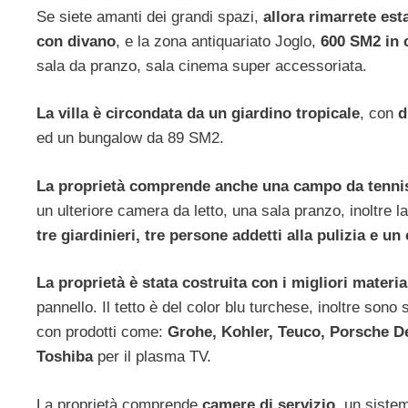
Se siete amanti dei grandi spazi,
allora rimarrete es
con divano
, e la zona antiquariato Joglo,
600 SM2 in c
sala da pranzo, sala cinema super accessoriata.
La villa è circondata da un giardino tropicale
, con
d
ed un bungalow da 89 SM2.
La proprietà comprende anche una campo da tennis
un ulteriore camera da letto, una sala pranzo, inoltre l
tre giardinieri, tre persone addetti alla pulizia e un
La proprietà è stata costruita con i migliori material
pannello. Il tetto è del color blu turchese, inoltre sono
con prodotti come:
Grohe, Kohler, Teuco, Porsche De
Toshiba
per il plasma TV.
La proprietà comprende
camere di servizio
, un siste