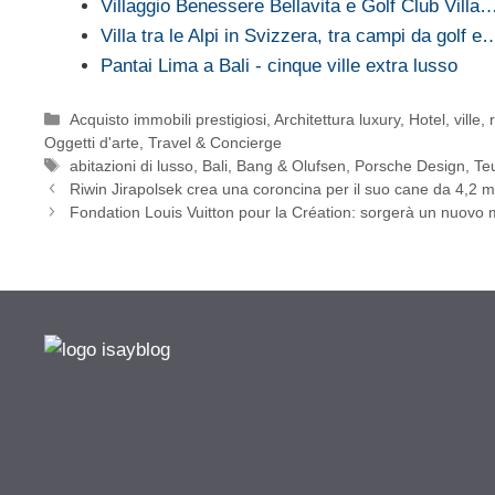
Villaggio Benessere Bellavita e Golf Club Villa
Villa tra le Alpi in Svizzera, tra campi da golf e
Pantai Lima a Bali - cinque ville extra lusso
Categorie
Acquisto immobili prestigiosi
,
Architettura luxury
,
Hotel, ville,
Oggetti d'arte
,
Travel & Concierge
Tag
abitazioni di lusso
,
Bali
,
Bang & Olufsen
,
Porsche Design
,
Te
Riwin Jirapolsek crea una coroncina per il suo cane da 4,2 mil
Fondation Louis Vuitton pour la Création: sorgerà un nuovo