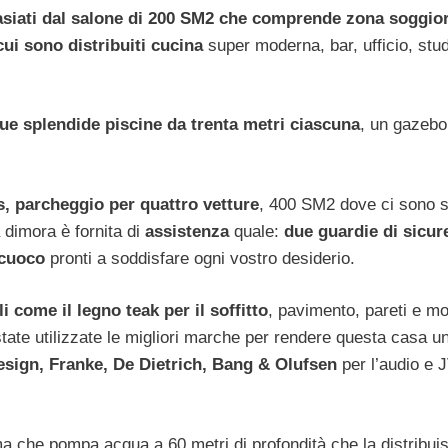
tasiati dal salone di 200 SM2 che comprende zona soggio
ui sono distribuiti cucina
super moderna, bar, ufficio, stud
ue splendide piscine da trenta metri ciascuna
, un gazebo
, parcheggio per quattro vetture
, 400 SM2 dove ci sono si
a dimora è fornita di
assistenza
quale:
due guardie di sicur
 cuoco
pronti a soddisfare ogni vostro desiderio.
i come il legno teak per il soffitto
, pavimento, pareti e mob
 state utilizzate le migliori marche per rendere questa casa u
sign, Franke, De Dietrich, Bang & Olufsen
per l’audio e 
ma che pompa acqua a 60 metri di profondità che la distribuis