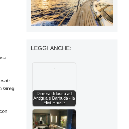
LEGGI ANCHE:
casa
anah
da
Greg
Dimora di lusso ad
Antigua e Barbuda - la
Flint House
 con