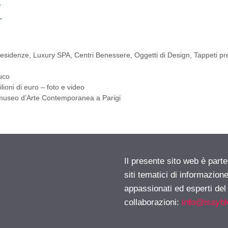
…
…
 residenze
,
Luxury SPA, Centri Benessere
,
Oggetti di Design
,
Tappeti pre
uco
ioni di euro – foto e video
 museo d’Arte Contemporanea a Parigi
Il presente sito web è part
siti tematici di informazion
appassionati ed esperti del
collaborazioni:
info@isayb