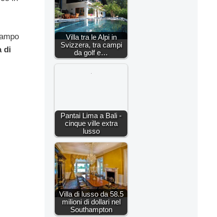
 campo
Villa tra le Alpi in
Svizzera, tra campi
a di
da golf e…
Pantai Lima a Bali -
cinque ville extra
lusso
Villa di lusso da 58.5
milioni di dollari nel
Southampton