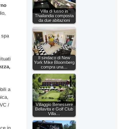
rno
Villa di lusso in
io,
Thailandia composta
da due abitazioni
 spa
Il sindaco di New
tuati
York Mike Bloomberg
ezza,
compra una…
ili a
nica,
Villaggio Benessere
JVC /
Bellavita e Golf Club
Villa…
ce in