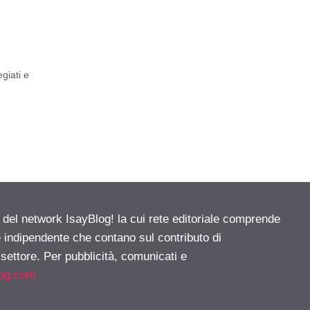
giati e
e del network IsayBlog! la cui rete editoriale comprende
e indipendente che contano sul contributo di
 settore. Per pubblicità, comunicati e
log.com