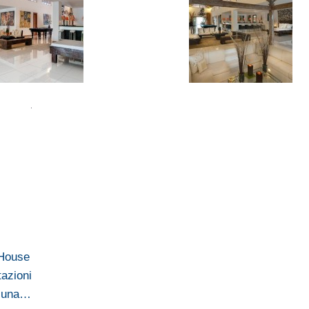
 House
tazioni
a una…