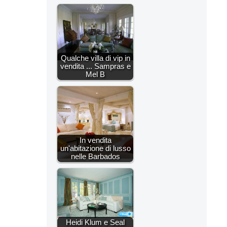
Qualche villa di vip in
vendita ... Sampras e
Mel B
In vendita
un'abitazione di lusso
nelle Barbados
Heidi Klum e Seal