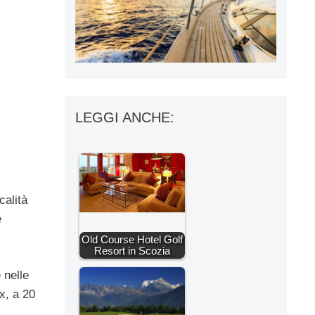
LEGGI ANCHE:
calità
e
Old Course Hotel Golf
Resort in Scozia
 nelle
x, a 20