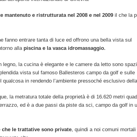
e mantenuto e ristrutturata nel 2008 e nel 2009
il che la 
e fanno entrare tanta di luce ed offrono una bella vista sul
ntorno alla
piscina e la vasca idromassaggio.
o in legno, la cucina è elegante e le camere da letto sono spaz
splendida vista sul famoso Ballesteros campo da golf e sulle
el qualcosa in rendendo l’ambiente pressoché esclusivo dell
e, la metratura totale della proprietà è di 16.620 metri quadr
errazzo, ed è a due passi da piste da sci, campo da golf in 
 che le trattative sono private
, quindi a noi comuni mortali