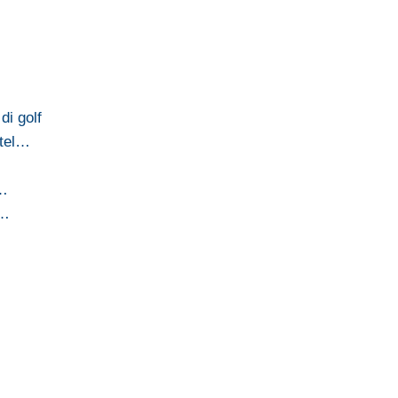
di golf
otel…
o…
a…