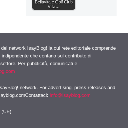
Bellavita e Golf Club
Villa…
e del network IsayBlog! la cui rete editoriale comprende
e indipendente che contano sul contributo di
 settore. Per pubblicità, comunicati e
log.com
 IsayBlog! network. For advertising, press releases and
sayblog.comContattaci
:
info@isayblog.com
y (UE)