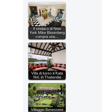
Il sindaco di New
York Mike Bloomberg
compra una…
Villa di lusso a Kata
Noi, in Thailandia
Villaggio Benessere