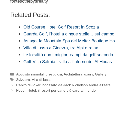
fontesothebysrealty
Related Posts:
Old Course Hotel Golf Resort in Scozia
Guarda Golf, l'hotel a cinque stelle... sul campo 
Asiago, la Mountain Spa del Meltar Boutique H
Villa di lusso a Ginevra, tra Alpi e relax
Le località con i migliori campi da golf second
Golf Villa Salmia - villa all'interno del Al Houar
Categorie
Acquisto immobili prestigiosi
,
Architettura luxury
,
Gallery
Tag
Svizzera
,
villa di lusso
L’abito di Joker indossato da Jack Nicholson andrà all’asta
Pooch Hotel, il resort per cane più caro al mondo