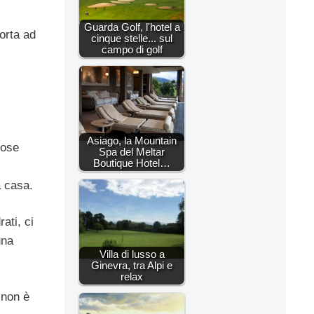
Guarda Golf, l'hotel a
porta ad
cinque stelle... sul
campo di golf
Asiago, la Mountain
iose
Spa del Meltar
Boutique Hotel…
a casa.
ati, ci
una
Villa di lusso a
Ginevra, tra Alpi e
relax
 non è