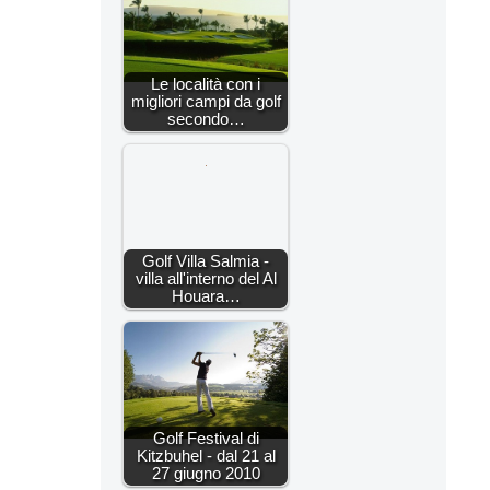
Le località con i
migliori campi da golf
secondo…
Golf Villa Salmia -
villa all'interno del Al
Houara…
Golf Festival di
Kitzbuhel - dal 21 al
27 giugno 2010