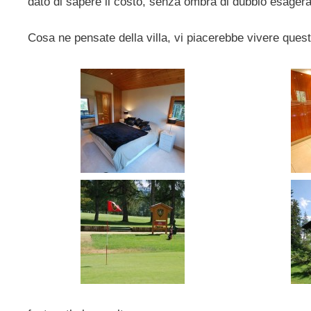
dato di sapere il costo, senza ombra di dubbio esagera
Cosa ne pensate della villa, vi piacerebbe vivere ques