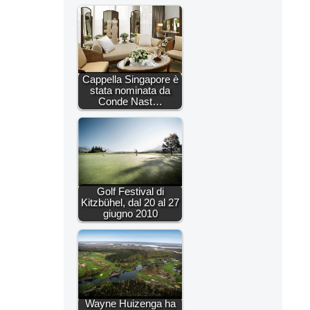
Cappella Singapore è
stata nominata da
Conde Nast…
Golf Festival di
Kitzbühel, dal 20 al 27
giugno 2010
Wayne Huizenga ha