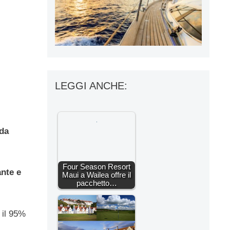
LEGGI ANCHE:
 da
Four Season Resort
ante e
Maui a Wailea offre il
pacchetto…
 il 95%