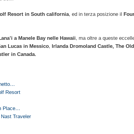
lf Resort in South california
, ed in terza posizione il
Fou
ana’i a Manele Bay nelle Hawaii
, ma oltre a queste eccell
an Lucas in Messico
,
Irlanda Dromoland Castle, The Old
tler in Canada.
chetto…
lf Resort
am Place…
 Nast Traveler