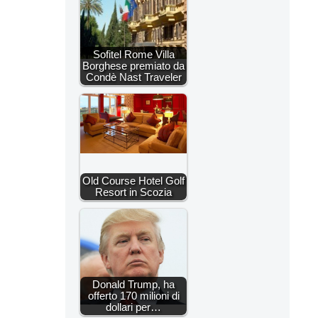
Sofitel Rome Villa
Borghese premiato da
Condè Nast Traveler
Old Course Hotel Golf
Resort in Scozia
Donald Trump, ha
offerto 170 milioni di
dollari per…