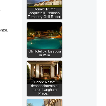
Donald Trump
r
acquista il lussuoso
Turnberry Golf Resort
enze,
Gli Hotel più lussuosi
in Italia
Conde Naste:
riconoscimento al
resort Langham
Place…