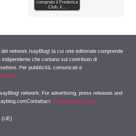
comprato il Frederica
Club, il…
e del network IsayBlog! la cui rete editoriale comprende
e indipendente che contano sul contributo di
 settore. Per pubblicità, comunicati e
log.com
 IsayBlog! network. For advertising, press releases and
sayblog.comContattaci
:
info@isayblog.com
y (UE)