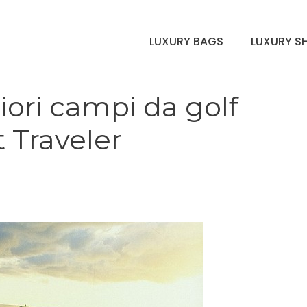
LUXURY BAGS
LUXURY S
liori campi da golf
 Traveler