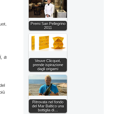
Premi San Pellegrino
uot,
2011
, a
Veuve Clicquot,
prende ispirazione
dagli origami
del
più
Ritrovata nel fondo
del Mar Baltico una
bottiglia di…