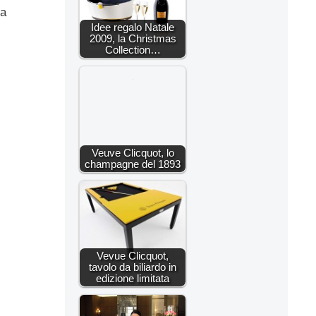
la
Idee regalo Natale
2009, la Christmas
Collection…
Veuve Clicquot, lo
champagne del 1893
Vevue Clicquot,
tavolo da biliardo in
edizione limitata