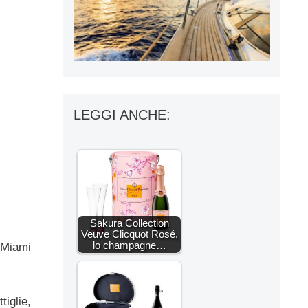
LEGGI ANCHE:
Sakura Collection
Veuve Clicquot Rosé,
lo champagne…
, Miami
tiglie,