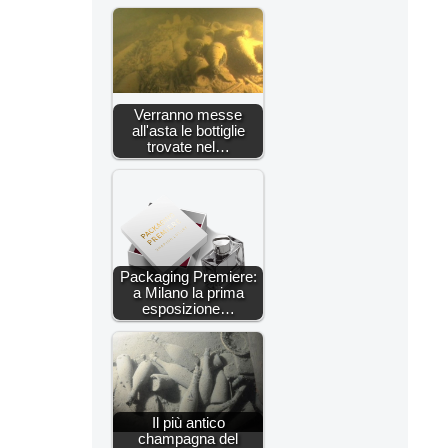
Verranno messe
all'asta le bottiglie
trovate nel…
Packaging Premiere:
a Milano la prima
esposizione…
Il più antico
champagna del